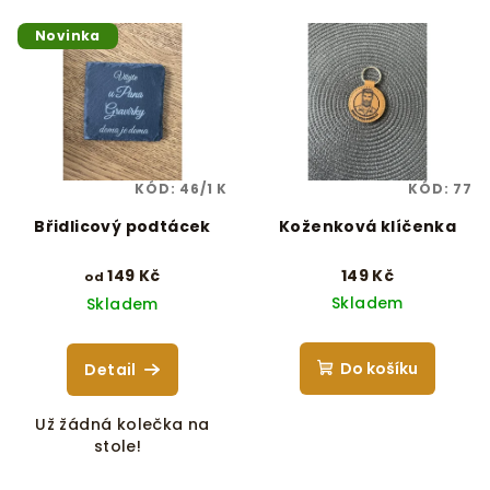
V
o
Novinka
ý
d
p
u
i
k
s
t
p
ů
KÓD:
46/1 K
KÓD:
77
r
Břidlicový podtácek
Koženková klíčenka
o
d
149 Kč
149 Kč
od
u
Skladem
Skladem
k
t
Do košíku
Detail
ů
Už žádná kolečka na
stole!