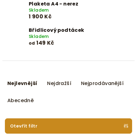
Plaketa A4 - nerez
Skladem
1 900 Kč
Břidlicový podtácek
Skladem
149 Kč
od
Ř
a
Nejlevnější
Nejdražší
Nejprodávanější
z
e
Abecedně
n
í
p
Otevřít filtr
r