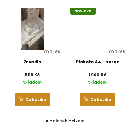
Novinka
KÓD:
68
KÓD:
65
Zrcadlo
Plaketa A4 - nerez
599 Kč
1 900 Kč
Skladem
Skladem
Do košíku
Do košíku
4
položek celkem
O