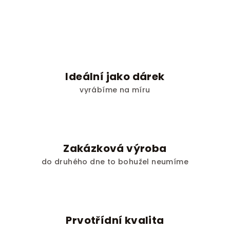
v
l
á
d
a
c
í
Ideální jako dárek
p
vyrábíme na míru
r
v
k
y
v
Zakázková výroba
ý
do druhého dne to bohužel neumíme
p
i
s
u
Prvotřídní kvalita