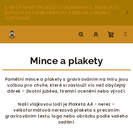
Přejít
E-SHOP SPUŠTĚN! MŮŽETE OBJEDNÁVAT. PRODUKTY
na
BUDOU POSTUPNĚ PŘIBÝVAT A DESIGN STRÁNKY
obsah
ZLEPŠOVAT.
Nákupn
Hledat
Přihlášení
Mince a plakety
košík
Pamětní mince a plakety s gravírováním na míru jsou
volbou pro chvíle, které si zaslouží víc než obyčejný
dárek – životní jubilea, firemní ocenění nebo výročí.
Naší vlajkovou lodí je Plaketa A4 - nerez –
velkoformátová nerezová plaketa s precizním
gravírováním textu, loga nebo obrázku podle vašeho
zadání.