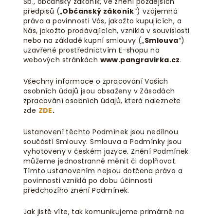
Sb., občanský zákoník, ve znění pozdějších
předpisů („
Občanský zákoník
“) vzájemná
práva a povinnosti Vás, jakožto kupujících, a
Nás, jakožto prodávajících, vzniklá v souvislosti
nebo na základě kupní smlouvy („
Smlouva
“)
uzavřené prostřednictvím E-shopu na
webových stránkách
www.pangravirka.cz
.
Všechny informace o zpracování Vašich
osobních údajů jsou obsaženy v Zásadách
zpracování osobních údajů, která naleznete
zde
ZDE
.
Ustanovení těchto Podmínek jsou nedílnou
součástí Smlouvy. Smlouva a Podmínky jsou
vyhotoveny v českém jazyce. Znění Podmínek
můžeme jednostranně měnit či doplňovat.
Tímto ustanovením nejsou dotčena práva a
povinnosti vzniklá po dobu účinnosti
předchozího znění Podmínek.
Jak jistě víte, tak komunikujeme primárně na