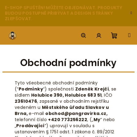
Přejít
E-SHOP SPUŠTĚN! MŮŽETE OBJEDNÁVAT. PRODUKTY
na
BUDOU POSTUPNĚ PŘIBÝVAT A DESIGN STRÁNKY
obsah
ZLEPŠOVAT.
Nákupn
Hledat
Přihlášení
Obchodní podmínky
košík
Tyto všeobecné obchodní podmínky
(“
Podmínky
”) společnosti
Zdeněk Krejčí
, se
sídlem
Holubice 390, Holubice 683 51
, IČO
23610476
, zapsané v obchodním rejstříku
vedeném u
Městského úřadu Slavkov u
Brna
,
e-mail
obchod@pangravirka.cz
,
telefonní číslo
+420 773256222
,
(„
My
” nebo
„
Prodávající
”) upravují v souladu s
ustanovením § 1751 odst. 1 zákona č. 89/2012