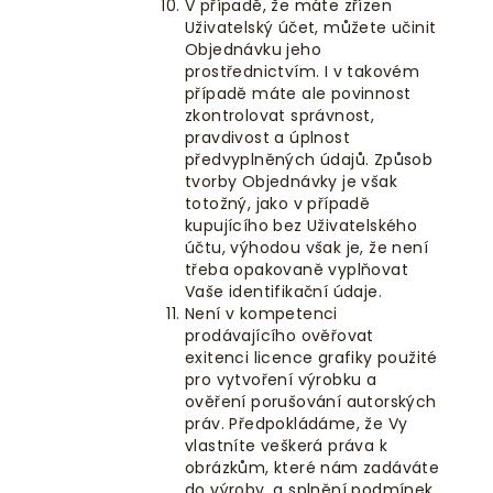
V případě, že máte zřízen
Uživatelský účet
, můžete učinit
Objednávku jeho
prostřednictvím. I v takovém
případě máte ale povinnost
zkontrolovat správnost,
pravdivost a úplnost
předvyplněných údajů. Způsob
tvorby Objednávky je však
totožný, jako v případě
kupujícího bez Uživatelského
účtu, výhodou však je, že není
třeba opakovaně vyplňovat
Vaše identifikační údaje.
Není v kompetenci
prodávajícího ověřovat
exitenci licence grafiky použité
pro vytvoření výrobku a
ověření porušování autorských
práv. Předpokládáme, že Vy
vlastníte veškerá práva k
obrázkům, které nám zadáváte
do výroby, a splnění podmínek