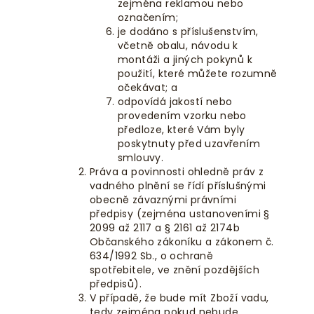
zejména reklamou nebo
označením;
je dodáno s příslušenstvím,
včetně obalu, návodu k
montáži a jiných pokynů k
použití, které můžete rozumně
očekávat; a
odpovídá jakostí nebo
provedením vzorku nebo
předloze, které Vám byly
poskytnuty před uzavřením
smlouvy.
Práva a povinnosti ohledně práv z
vadného plnění se řídí příslušnými
obecně závaznými právními
předpisy (zejména ustanoveními §
2099 až 2117 a § 2161 až 2174b
Občanského zákoníku a zákonem č.
634/1992 Sb., o ochraně
spotřebitele, ve znění pozdějších
předpisů).
V případě, že bude mít Zboží vadu,
tedy zejména pokud nebude