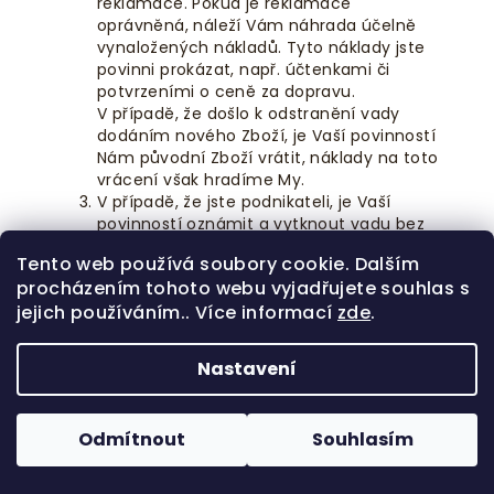
reklamace. Pokud je reklamace
oprávněná, náleží Vám náhrada účelně
vynaložených nákladů. Tyto náklady jste
povinni prokázat, např. účtenkami či
potvrzeními o ceně za dopravu.
V případě, že došlo k odstranění vady
dodáním nového Zboží, je Vaší povinností
Nám původní Zboží vrátit, náklady na toto
vrácení však hradíme My.
V případě, že jste podnikateli, je Vaší
povinností oznámit a vytknout vadu bez
zbytečného odkladu poté, co jste ji mohli
Tento web používá soubory cookie. Dalším
zjistit, nejpozději však do tří dnů od
procházením tohoto webu vyjadřujete souhlas s
převzetí Zboží.
jejich používáním.. Více informací
zde
.
V případě, že jste spotřebitel, máte právo
uplatit práva z vadného plnění u vady,
která se vyskytne u spotřebního Zboží ve
Nastavení
lhůtě 24 měsíců od převzetí Zboží.
ODSTOUPENÍ OD SMLOUVY
Odmítnout
Souhlasím
K odstoupení od Smlouvy, tedy
k ukončení smluvního vztahu