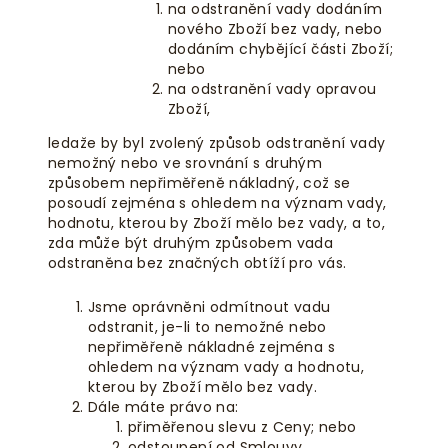
na odstranění vady dodáním
nového Zboží bez vady, nebo
dodáním chybějící části Zboží;
nebo
na odstranění vady opravou
Zboží,
ledaže by byl zvolený způsob odstranění vady
nemožný nebo ve srovnání s druhým
způsobem nepřiměřeně nákladný, což se
posoudí zejména s ohledem na význam vady,
hodnotu, kterou by Zboží mělo bez vady, a to,
zda může být druhým způsobem vada
odstraněna bez značných obtíží pro vás.
Jsme oprávněni odmítnout vadu
odstranit, je-li to nemožné nebo
nepřiměřeně nákladné zejména s
ohledem na význam vady a hodnotu,
kterou by Zboží mělo bez vady.
Dále máte právo na:
přiměřenou slevu z Ceny; nebo
odstoupení od Smlouvy,