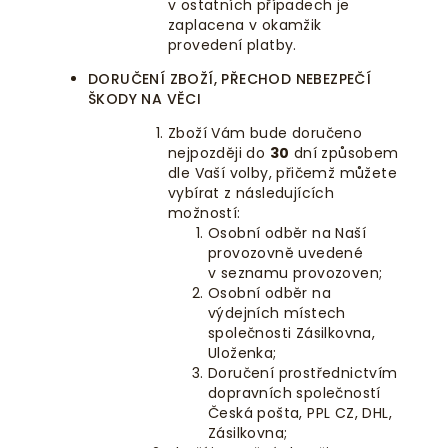
v ostatních případech je
zaplacena v okamžik
provedení platby.
DORUČENÍ ZBOŽÍ, PŘECHOD NEBEZPEČÍ
ŠKODY NA VĚCI
Zboží Vám bude doručeno
nejpozději do
30
dní způsobem
dle Vaší volby, přičemž můžete
vybírat z následujících
možností:
Osobní odběr na Naší
provozovně
uvedené
v seznamu provozoven
;
Osobní odběr na
výdejních místech
společnosti
Zásilkovna,
Uloženka
;
Doručení prostřednictvím
dopravních společností
Česká pošta, PPL CZ, DHL,
Zásilkovna
;