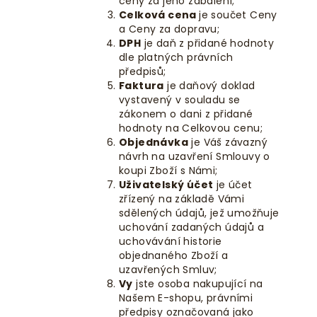
ceny za jeho zabalení;
Celková cena
je součet Ceny
a Ceny za dopravu;
DPH
je daň z přidané hodnoty
dle platných právních
předpisů;
Faktura
je daňový doklad
vystavený v souladu se
zákonem o dani z přidané
hodnoty na Celkovou cenu;
Objednávka
je Váš závazný
návrh na uzavření Smlouvy o
koupi Zboží s Námi;
Uživatelský účet
je účet
zřízený na základě Vámi
sdělených údajů, jež umožňuje
uchování zadaných údajů a
uchovávání historie
objednaného Zboží a
uzavřených Smluv;
Vy
jste osoba nakupující na
Našem E-shopu, právními
předpisy označovaná jako