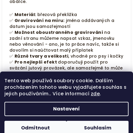
obálce.
✅
Materiál:
březová překližka
✅
Gravírování na míru:
jména oddávaných a
datum jsou samozřejmostí
✅
Možnost oboustranného gravírování
na
zadní stranu můžeme napsat vzkaz, jmenovku
nebo věnování - ano, je to práce navíc, takže si
dovolím si naúčtovat malý příplatek
✅
Různé tvary a velikosti
, vhodné pro psy i kočky
✅
Pro nejlepší efekt
doporučuji použít pro
svázání jutový provázek, ale samozřejmě to může
být i běžná stuha
Tento web používá soubory cookie. Dalším
procházením tohoto webu vyjadřujete souhlas s
jejich používáním.. Více informací
zde
.
Z
Nastavení
á
Copyright 2026
pan Gravírka
. Všechna práva
p
vyhrazena.
Odmítnout
Souhlasím
a